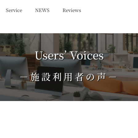
Service
NEWS
Reviews
Users’ Voices
－施設利用者の声－