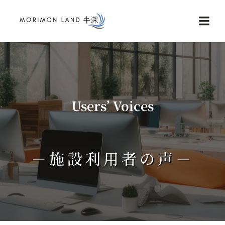
Skip
to
Togg
content
Navi
Home
Service
Users’ Voices
NEWS
－施設利用者の声－
Reviews
Contact