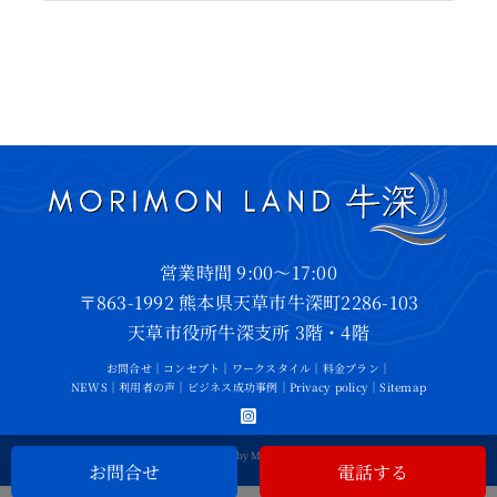
営業時間 9:00～17:00
〒863-1992 熊本県天草市牛深町2286-103
天草市役所牛深支所 3階・4階
お問合せ
｜
コンセプト
｜
ワークスタイル
｜
料金プラン
｜
NEWS
｜
利用者の声
｜
ビジネス成功事例
｜
Privacy policy
｜
Sitemap
©2026 • All Rights Reserved by MORIMON LAND USHIBUKA
お問合せ
電話する