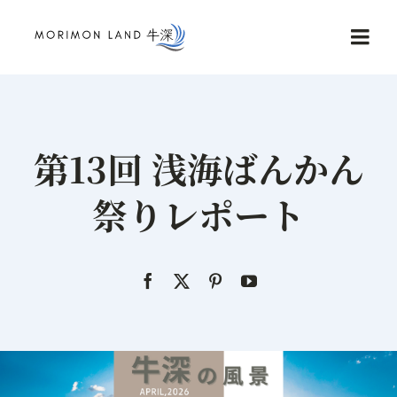
Skip
to
Togg
content
Navi
Home
第13回 浅海ばんかん
Service
祭りレポート
NEWS
Reviews
Contact