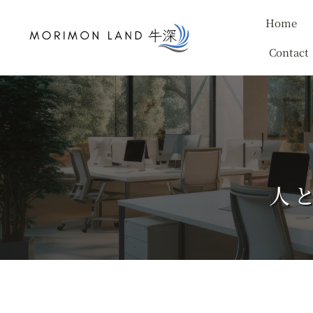
Skip
Home
to
content
Contact
人