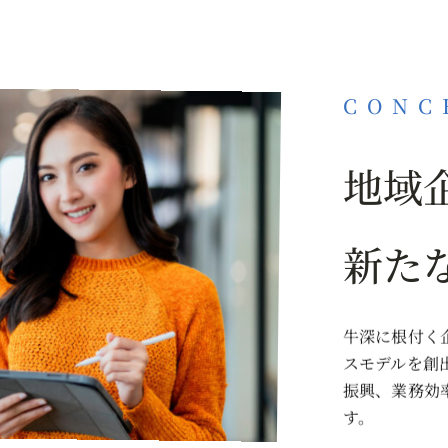
CONC
地域
新た
牛深に根付く
スモデルを創
振興、業務効
す。