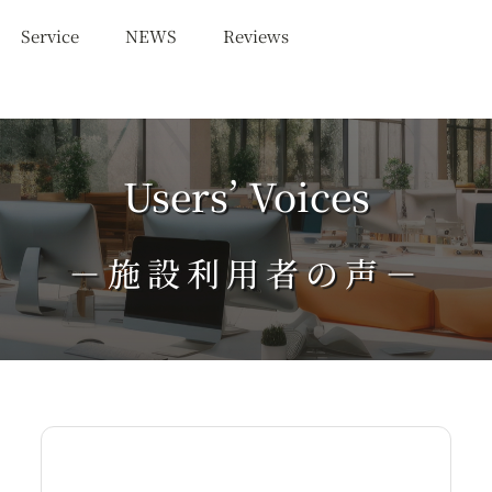
Service
NEWS
Reviews
Users’ Voices
－施設利用者の声－