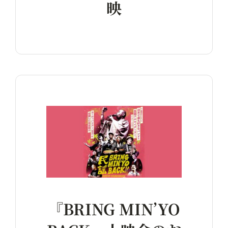
映
『BRING MIN’YO