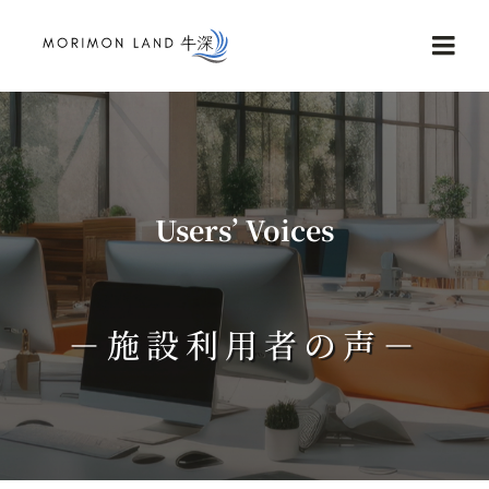
Skip
to
Togg
content
Navi
Home
Service
Users’ Voices
NEWS
－施設利用者の声－
Reviews
Contact