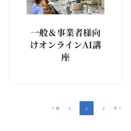
一般＆事業者様向
けオンラインAI講
座
前
次
1
2
3