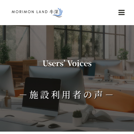
Skip
to
Togg
content
Navi
Home
Service
Users’ Voices
NEWS
－施設利用者の声－
Reviews
Contact