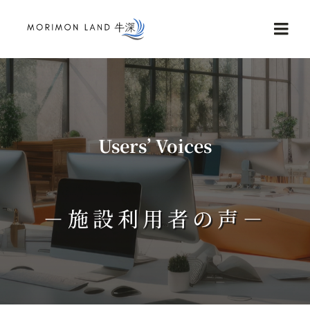
Skip
to
Togg
content
Navi
Home
Service
Users’ Voices
NEWS
－施設利用者の声－
Reviews
Contact