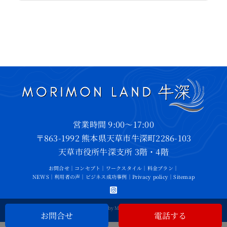
営業時間 9:00～17:00
〒863-1992 熊本県天草市牛深町2286-103
天草市役所牛深支所 3階・4階
お問合せ
｜
コンセプト
｜
ワークスタイル
｜
料金プラン
｜
NEWS
｜
利用者の声
｜
ビジネス成功事例
｜
Privacy policy
｜
Sitemap
©2026 • All Rights Reserved by MORIMON LAND USHIBUKA
お問合せ
電話する