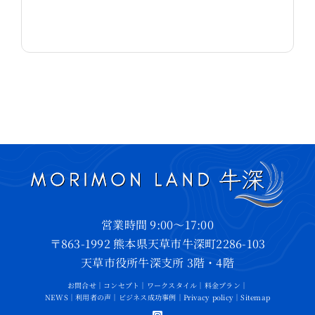
営業時間 9:00～17:00
〒863-1992 熊本県天草市牛深町2286-103
天草市役所牛深支所 3階・4階
お問合せ
｜
コンセプト
｜
ワークスタイル
｜
料金プラン
｜
NEWS
｜
利用者の声
｜
ビジネス成功事例
｜
Privacy policy
｜
Sitemap