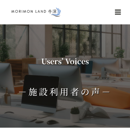
Skip
to
Togg
content
Navi
Home
Service
Users’ Voices
NEWS
－施設利用者の声－
Reviews
Contact