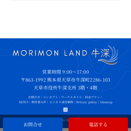
営業時間 9:00～17:00
〒863-1992 熊本県天草市牛深町2286-103
天草市役所牛深支所 3階・4階
お問合せ
｜
コンセプト
｜
ワークスタイル
｜
料金プラン
｜
NEWS
｜
利用者の声
｜
ビジネス成功事例
｜
Privacy policy
｜
Sitemap
©2026 • All Rights Reserved by MORIMON LAND USHIBUKA
お問合せ
電話する