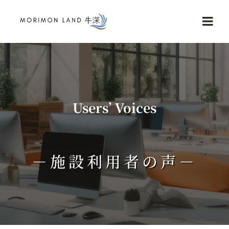
Skip
to
Togg
content
Navi
Home
Service
Users’ Voices
NEWS
－施設利用者の声－
Reviews
Contact