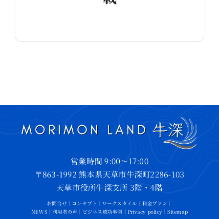
営業時間 9:00～17:00
〒863-1992 熊本県天草市牛深町2286-103
天草市役所牛深支所 3階・4階
お問合せ
｜
コンセプト
｜
ワークスタイル
｜
料金プラン
｜
NEWS
｜
利用者の声
｜
ビジネス成功事例
｜
Privacy policy
｜
Sitemap