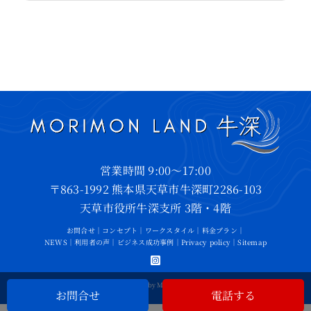
営業時間 9:00～17:00
〒863-1992 熊本県天草市牛深町2286-103
天草市役所牛深支所 3階・4階
お問合せ
｜
コンセプト
｜
ワークスタイル
｜
料金プラン
｜
NEWS
｜
利用者の声
｜
ビジネス成功事例
｜
Privacy policy
｜
Sitemap
©2026 • All Rights Reserved by MORIMON LAND USHIBUKA
お問合せ
電話する