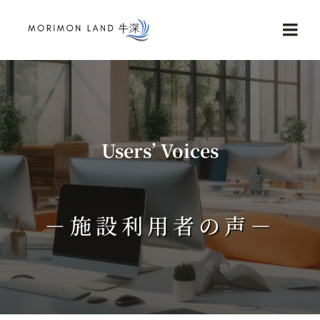
Skip
to
Togg
content
Navi
Home
Service
Users’ Voices
NEWS
－施設利用者の声－
Reviews
Contact