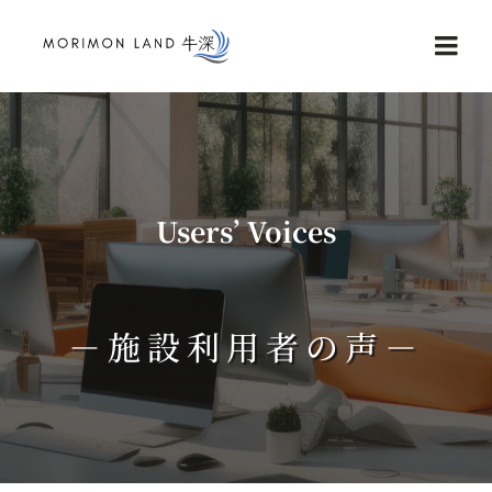
Skip
to
Togg
content
Navi
Home
Service
Users’ Voices
NEWS
－施設利用者の声－
Reviews
Contact